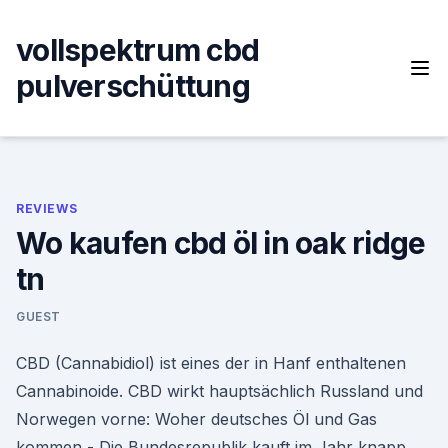
Skip
to
vollspektrum cbd
content
pulverschüttung
REVIEWS
Wo kaufen cbd öl in oak ridge
tn
GUEST
CBD (Cannabidiol) ist eines der in Hanf enthaltenen
Cannabinoide. CBD wirkt hauptsächlich Russland und
Norwegen vorne: Woher deutsches Öl und Gas
kommen - Die Bundesrepublik kauft im Jahr knapp