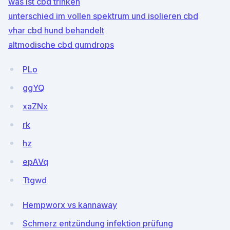
was ist cbd trinken
unterschied im vollen spektrum und isolieren cbd
vhar cbd hund behandelt
altmodische cbd gumdrops
PLo
ggYQ
xaZNx
rk
hz
epAVq
Ttgwd
Hempworx vs kannaway
Schmerz entzündung infektion prüfung