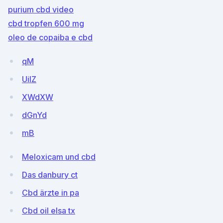
purium cbd video
cbd tropfen 600 mg
oleo de copaiba e cbd
qM
UiIZ
XWdXW
dGnYd
mB
Meloxicam und cbd
Das danbury ct
Cbd ärzte in pa
Cbd oil elsa tx