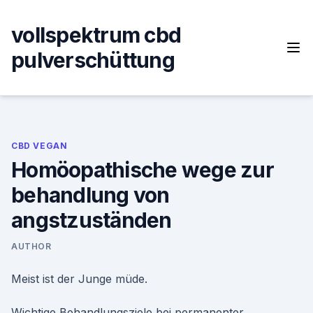
Skip
to
vollspektrum cbd
content
pulverschüttung
CBD VEGAN
Homöopathische wege zur
behandlung von
angstzuständen
AUTHOR
Meist ist der Junge müde.
Wichtige Behandlungsziele bei permanenter