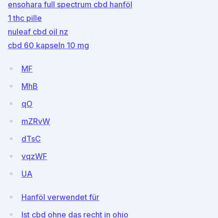
ensohara full spectrum cbd hanföl
1 thc pille
nuleaf cbd oil nz
cbd 60 kapseln 10 mg
MF
MhB
qO
mZRvW
dTsC
vqzWF
UA
Hanföl verwendet für
Ist cbd ohne das recht in ohio