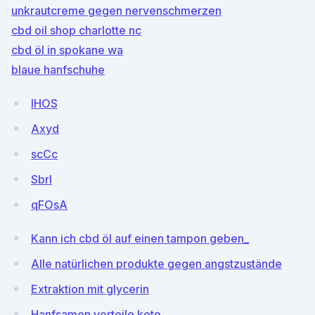
unkrautcreme gegen nervenschmerzen
cbd oil shop charlotte nc
cbd öl in spokane wa
blaue hanfschuhe
lHOS
Axyd
scCc
Sbrl
qFOsA
Kann ich cbd öl auf einen tampon geben_
Alle natürlichen produkte gegen angstzustände
Extraktion mit glycerin
Hanfsamen vorteile keto