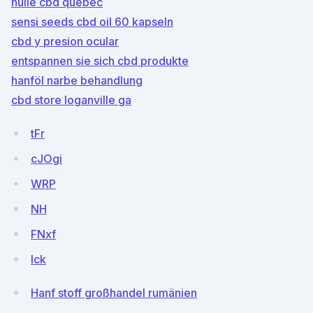
huile cbd quebec
sensi seeds cbd oil 60 kapseln
cbd y presion ocular
entspannen sie sich cbd produkte
hanföl narbe behandlung
cbd store loganville ga
tFr
cJOgi
WRP
NH
FNxf
lck
Hanf stoff großhandel rumänien