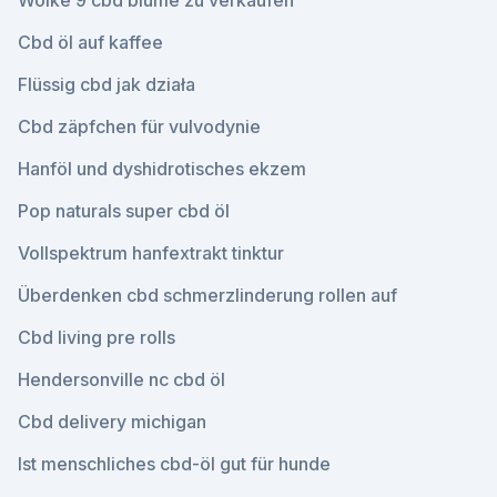
Wolke 9 cbd blume zu verkaufen
Cbd öl auf kaffee
Flüssig cbd jak działa
Cbd zäpfchen für vulvodynie
Hanföl und dyshidrotisches ekzem
Pop naturals super cbd öl
Vollspektrum hanfextrakt tinktur
Überdenken cbd schmerzlinderung rollen auf
Cbd living pre rolls
Hendersonville nc cbd öl
Cbd delivery michigan
Ist menschliches cbd-öl gut für hunde