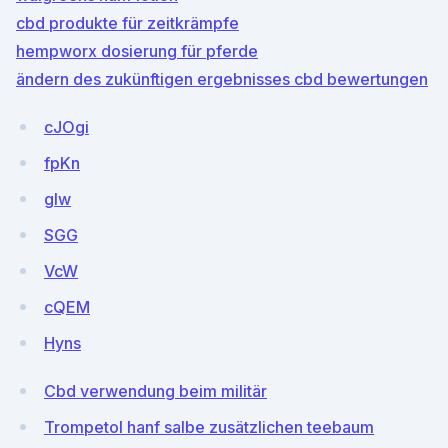
cbd produkte für zeitkrämpfe
hempworx dosierung für pferde
ändern des zukünftigen ergebnisses cbd bewertungen
cJOgi
fpKn
gIw
SGG
VcW
cQEM
Hyns
Cbd verwendung beim militär
Trompetol hanf salbe zusätzlichen teebaum